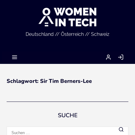
Deutschland // Österreich // Schweiz
MEIN
AN
ACCOUNT
Schlagwort:
Sir Tim Berners-Lee
SUCHE
Suchen
nach: