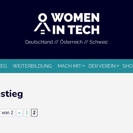
Deutschland // Österreich // Schweiz
IEG
WEITERBILDUNG
MACH MIT
DER VEREIN
SHO
stieg
2 von 2
«
1
2