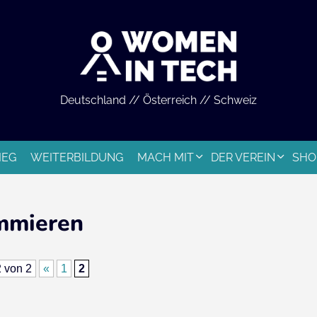
Deutschland // Österreich // Schweiz
IEG
WEITERBILDUNG
MACH MIT
DER VEREIN
SHO
mmieren
2 von 2
«
1
2