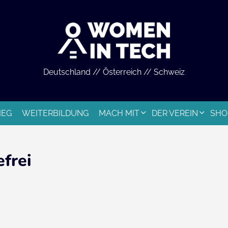
Deutschland // Österreich // Schweiz
IEG
WEITERBILDUNG
MACH MIT
DER VEREIN
SHO
efrei