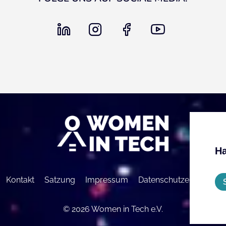
linkedin
instagram
facebook
youtube
Ha
Kontakt
Satzung
Impressum
Datenschutzerklärung
© 2026 Women in Tech e.V.