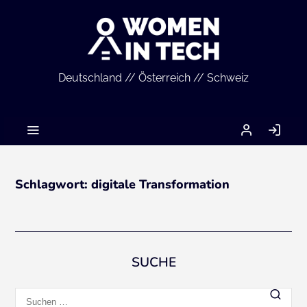
Deutschland // Österreich // Schweiz
MEIN
AN
ACCOUNT
Schlagwort:
digitale Transformation
SUCHE
Suchen
nach: