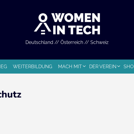
Deutschland // Österreich // Schweiz
IEG
WEITERBILDUNG
MACH MIT
DER VEREIN
SHO
chutz