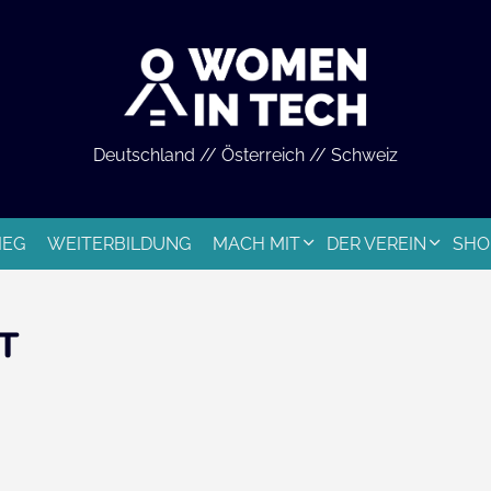
Deutschland // Österreich // Schweiz
IEG
WEITERBILDUNG
MACH MIT
DER VEREIN
SHO
T