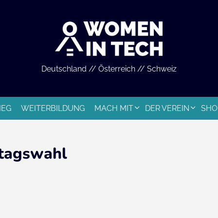
Deutschland // Österreich // Schweiz
IEG
WEITERBILDUNG
MACH MIT
DER VEREIN
SHO
tagswahl