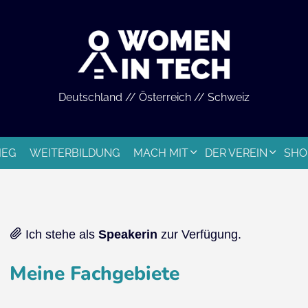
Deutschland // Österreich // Schweiz
IEG
WEITERBILDUNG
MACH MIT
DER VEREIN
SHO
Ich stehe als
Speakerin
zur Verfügung.
Meine Fachgebiete