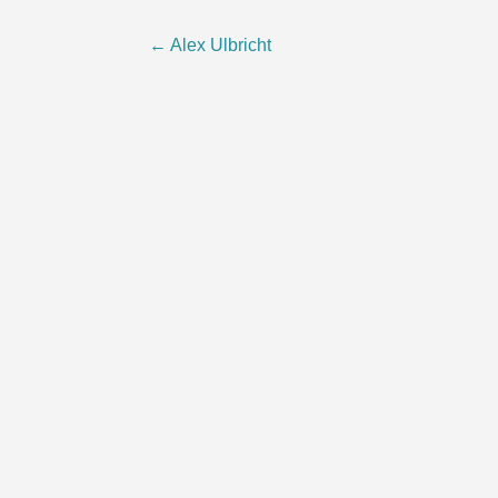
Beitragsnavigation
←
Alex Ulbricht