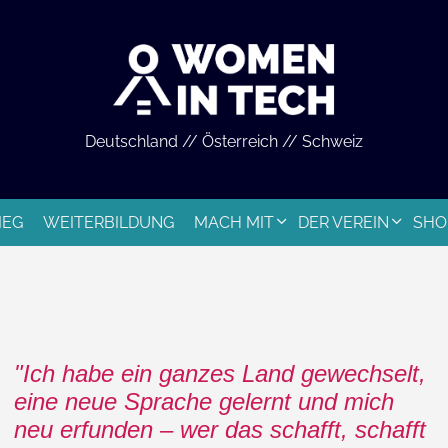
Deutschland // Österreich // Schweiz
IEG
WEITERBILDUNG
MACH MIT
DER VEREIN
SHO
Ich habe ein ganzes Land gewechselt,
eine neue Sprache gelernt und mich
neu erfunden – wer das schafft, schafft