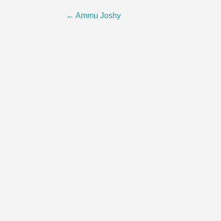
Beitragsnavigation
←
Ammu Joshy