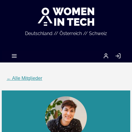
Deutschland // Österreich // Schweiz
MEIN
AN
ACCOUNT
← Alle Mitglieder