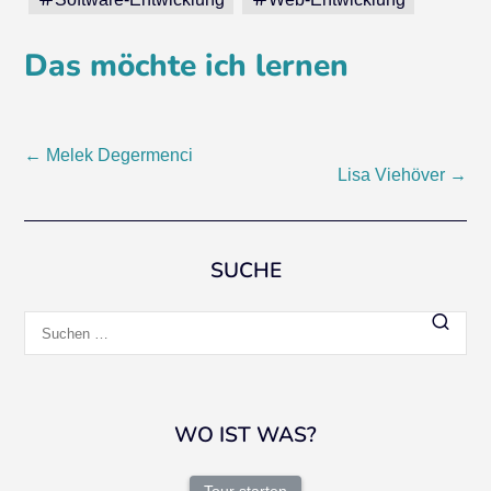
Das möchte ich lernen
Beitragsnavigation
←
Melek Degermenci
Lisa Viehöver
→
SUCHE
Suchen
nach:
WO IST WAS?