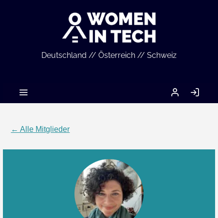
Deutschland // Österreich // Schweiz
MEIN
AN
ACCOUNT
← Alle Mitglieder