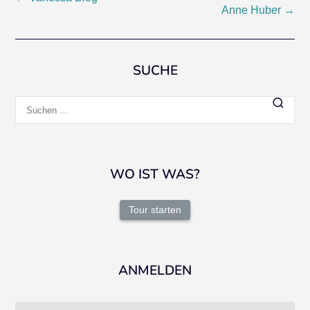
Beitragsnavigation
Anne Huber
→
SUCHE
Suchen
nach:
WO IST WAS?
Tour starten
ANMELDEN