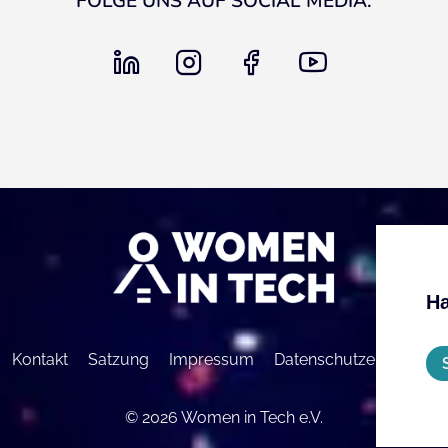
FOLGE UNS AUF SOCIAL MEDIA:
linkedin
instagram
facebook
youtube
Ha
Kontakt
Satzung
Impressum
Datenschutzerklärung
© 2026 Women in Tech e.V.