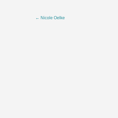
Beitragsnavigation
←
Nicole Oelke