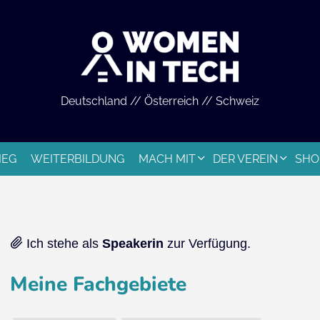
Deutschland // Österreich // Schweiz
IEG
WEITERBILDUNG
MACH MIT
DER VEREIN
SHO
Ich stehe als
Speakerin
zur Verfügung.
Meine Fachgebiete