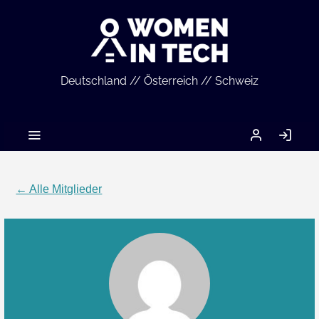
Deutschland // Österreich // Schweiz
MEIN
AN
ACCOUNT
← Alle Mitglieder