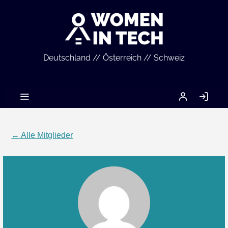
Deutschland // Österreich // Schweiz
MEIN
AN
ACCOUNT
← Alle Mitglieder