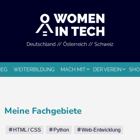
Deutschland // Österreich // Schweiz
IEG
WEITERBILDUNG
MACH MIT
DER VEREIN
SHO
Meine Fachgebiete
HTML / CSS
Python
Web-Entwicklung