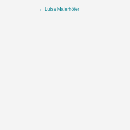
Beitragsnavigation
←
Luisa Maierhöfer