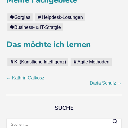
Meine Fachgebiete
Gorgias
Helpdesk-Lösungen
Business- & IT-Stratgie
Das möchte ich lernen
KI (Künstliche Intelligenz)
Agile Methoden
Beitragsnavigation
←
Kathrin Calkosz
Daria Schulz
→
SUCHE
Suchen
nach: