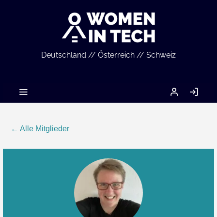
Deutschland // Österreich // Schweiz
MEIN
AN
ACCOUNT
← Alle Mitglieder