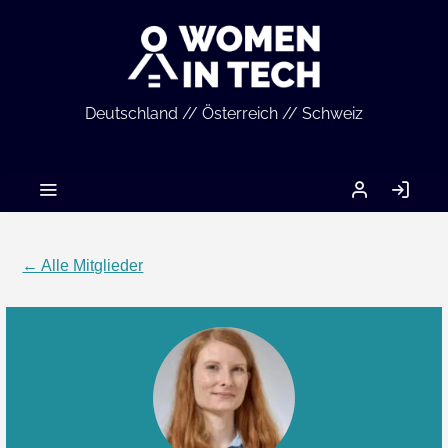
Deutschland // Österreich // Schweiz
MEIN
AN
ACCOUNT
← Alle Mitglieder