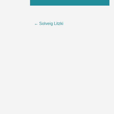
Beitragsnavigation
←
Solveig Litzki