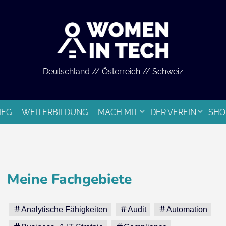
Deutschland // Österreich // Schweiz
IEG
WEITERBILDUNG
MACH MIT
DER VEREIN
SHO
Meine Fachgebiete
Analytische Fähigkeiten
Audit
Automation