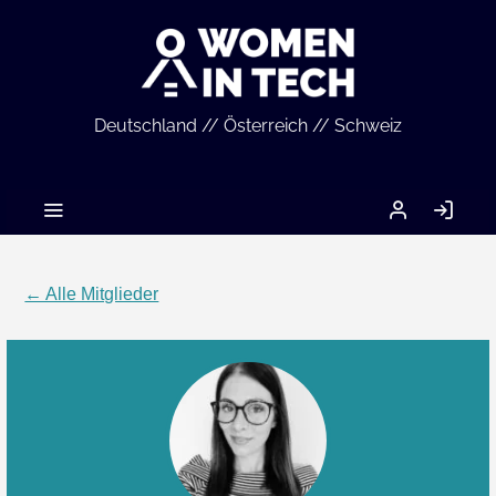
Deutschland // Österreich // Schweiz
MEIN
AN
ACCOUNT
← Alle Mitglieder