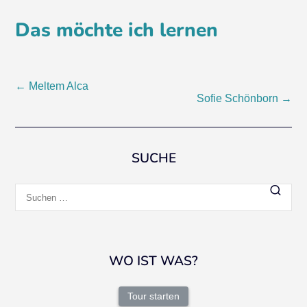
Das möchte ich lernen
Beitragsnavigation
←
Meltem Alca
Sofie Schönborn
→
SUCHE
Suchen
nach:
WO IST WAS?
Tour starten