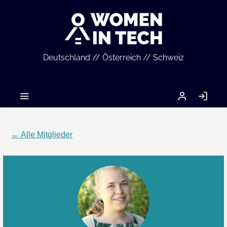
Deutschland // Österreich // Schweiz
MEIN
AN
ACCOUNT
← Alle Mitglieder