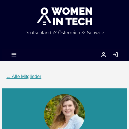
Deutschland // Österreich // Schweiz
MEIN
AN
ACCOUNT
← Alle Mitglieder