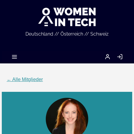
Deutschland // Österreich // Schweiz
MEIN
AN
ACCOUNT
← Alle Mitglieder