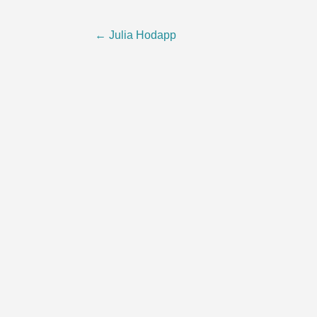
Beitragsnavigation
←
Julia Hodapp