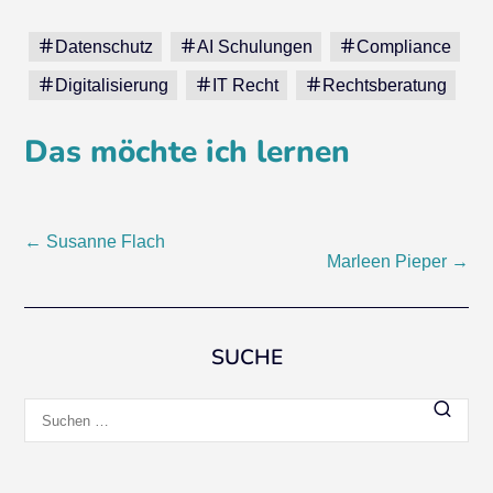
Datenschutz
AI Schulungen
Compliance
Digitalisierung
IT Recht
Rechtsberatung
Das möchte ich lernen
Beitragsnavigation
←
Susanne Flach
Marleen Pieper
→
SUCHE
Suchen
nach: