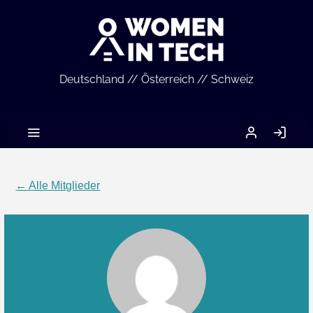
Deutschland // Österreich // Schweiz
MEIN
AN
ACCOUNT
← Alle Mitglieder