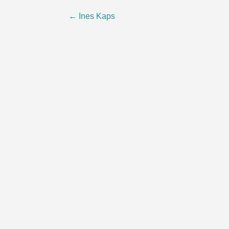
Beitragsnavigation
←
Ines Kaps