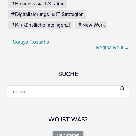
Business- & IT-Stratgie
Digitalisierungs- & IT-Strategien
KI (Künstliche Intelligenz)
New Work
Beitragsnavigation
←
Soraya Rosadha
Regina Reul
→
SUCHE
Suchen
nach:
WO IST WAS?
Tour starten