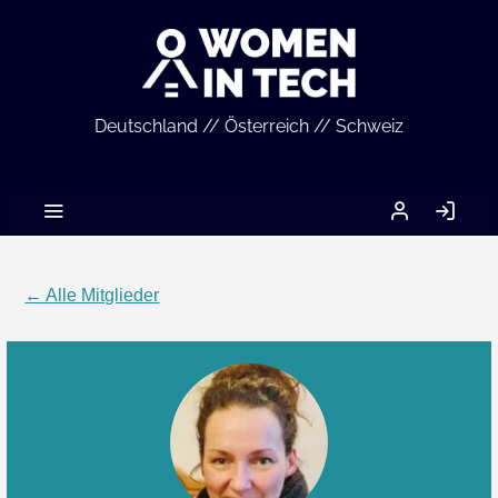
Deutschland // Österreich // Schweiz
MEIN
AN
ACCOUNT
← Alle Mitglieder