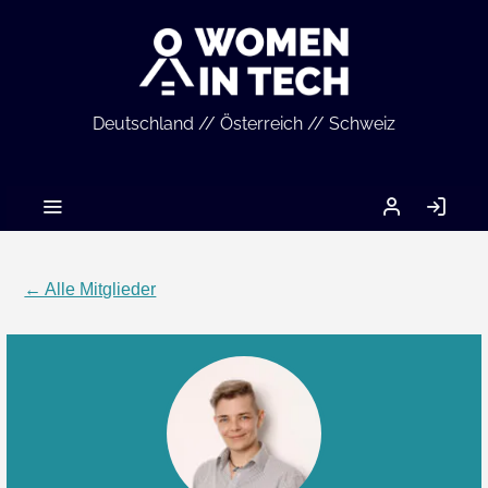
Deutschland // Österreich // Schweiz
MEIN
AN
ACCOUNT
← Alle Mitglieder