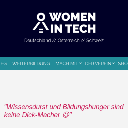
Deutschland // Österreich // Schweiz
IEG
WEITERBILDUNG
MACH MIT
DER VEREIN
SHO
Wissensdurst und Bildungshunger sind
keine Dick-Macher 😉