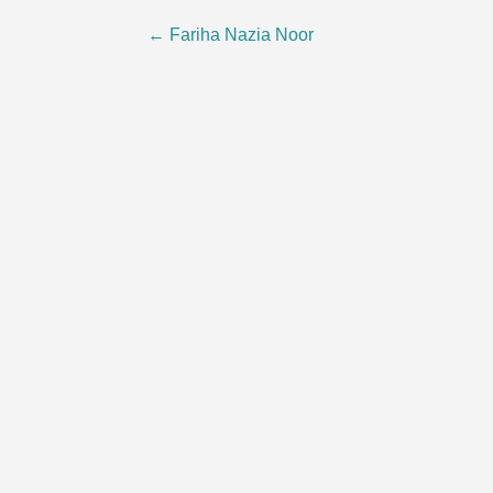
Beitragsnavigation
←
Fariha Nazia Noor