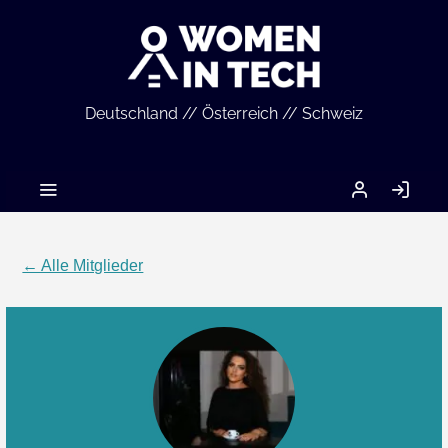
Deutschland // Österreich // Schweiz
MEIN
AN
ACCOUNT
← Alle Mitglieder