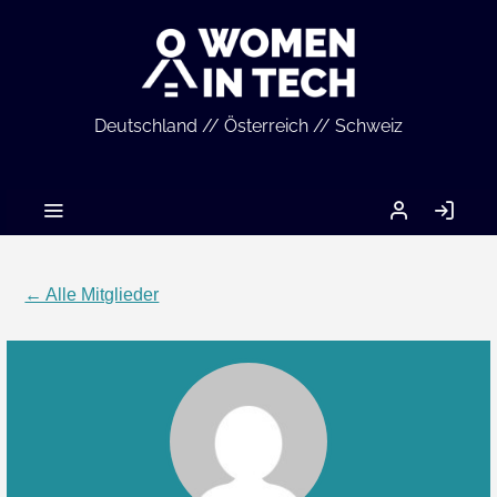
Deutschland // Österreich // Schweiz
MEIN
AN
ACCOUNT
← Alle Mitglieder