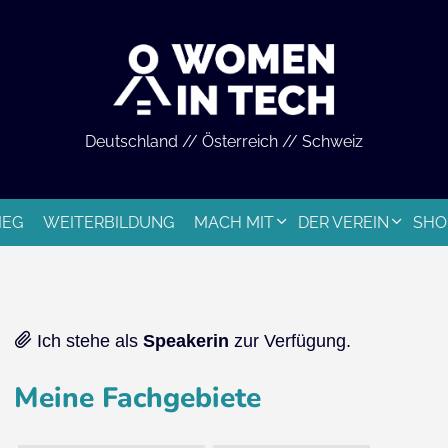
Deutschland // Österreich // Schweiz
IEG
WEITERBILDUNG
MACH MIT
DER VEREIN
SHO
Ich stehe als
Speakerin
zur Verfügung.
Meine Fachgebiete