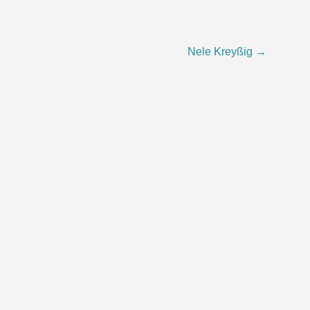
Nele Kreyßig
→