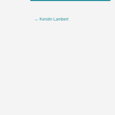
Beitragsnavigation
←
Kerstin Lambert