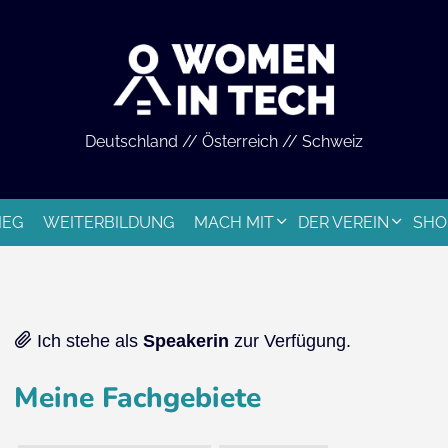
Deutschland // Österreich // Schweiz
IEG
WEITERBILDUNG
MACH MIT
DER VEREIN
SHO
Ich stehe als
Speakerin
zur Verfügung.
Meine Fachgebiete