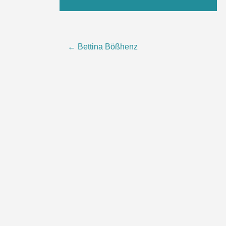
Beitragsnavigation
←
Bettina Bößhenz