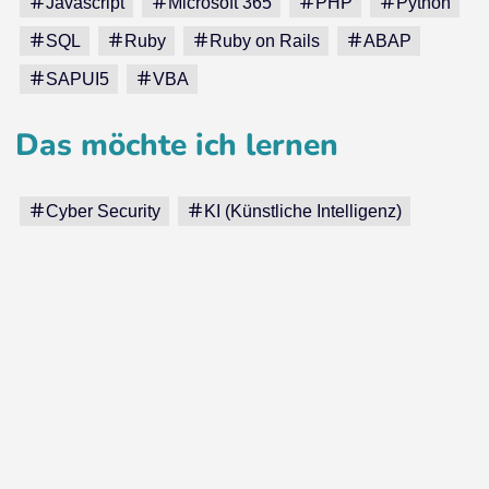
Javascript
Microsoft 365
PHP
Python
SQL
Ruby
Ruby on Rails
ABAP
SAPUI5
VBA
Das möchte ich lernen
Cyber Security
KI (Künstliche Intelligenz)