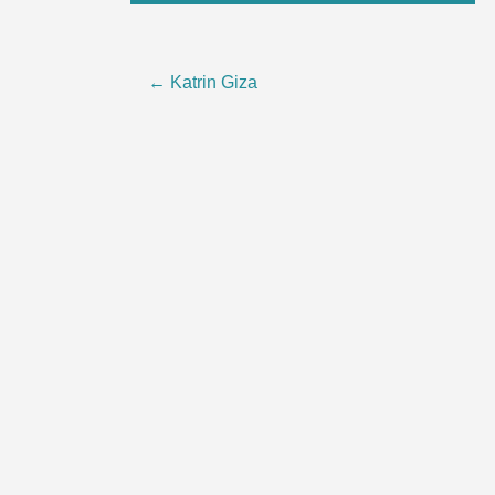
Beitragsnavigation
←
Katrin Giza