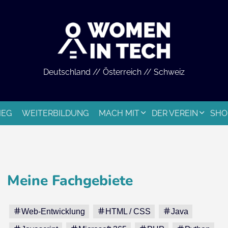
Deutschland // Österreich // Schweiz
IEG
WEITERBILDUNG
MACH MIT
DER VEREIN
SHO
Meine Fachgebiete
Web-Entwicklung
HTML / CSS
Java