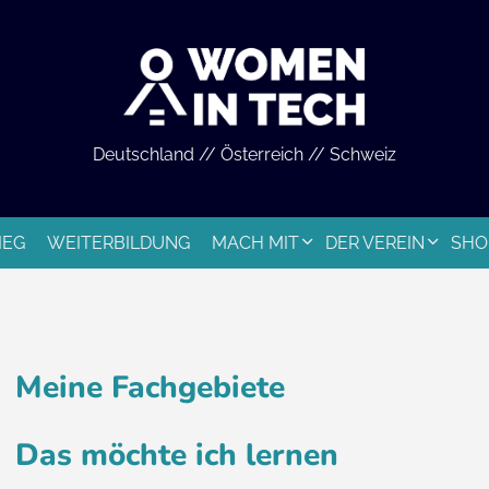
Deutschland // Österreich // Schweiz
IEG
WEITERBILDUNG
MACH MIT
DER VEREIN
SHO
Meine Fachgebiete
Das möchte ich lernen