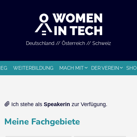
Deutschland // Österreich // Schweiz
IEG
WEITERBILDUNG
MACH MIT
DER VEREIN
SHO
Ich stehe als
Speakerin
zur Verfügung.
Meine Fachgebiete