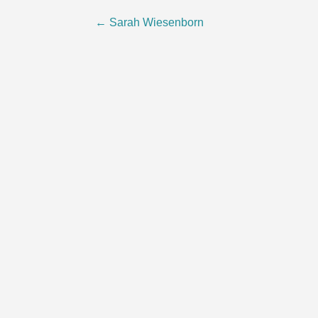
Beitragsnavigation
←
Sarah Wiesenborn