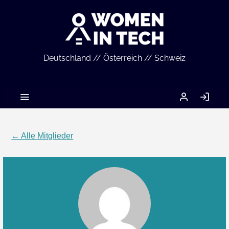
Deutschland // Österreich // Schweiz
MEIN
AN
ACCOUNT
← Alle Mitglieder