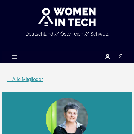
Deutschland // Österreich // Schweiz
MEIN
AN
ACCOUNT
← Alle Mitglieder