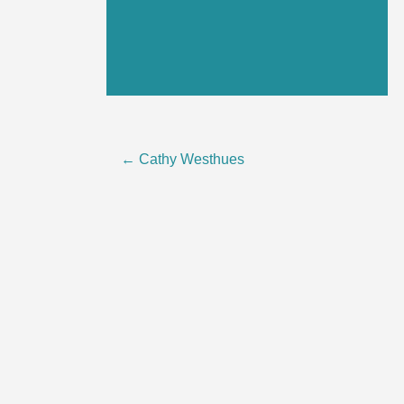
Beitragsnavigation
←
Cathy Westhues