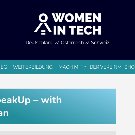
Deutschland // Österreich // Schweiz
IEG
WEITERBILDUNG
MACH MIT
DER VEREIN
SHO
eakUp – with
an