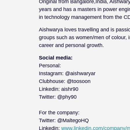
Original from Bangalore,India, Aishwar
years and has a masters in power eng
in technology management from the C
Aishwarya loves travelling and is pass
groups such as women/men of colour, 
career and personal growth.
Social media:
Personal:
Instagram: @aishwaryar
Clubhouse: @toosoon
Linkedin: aishr90
Twitter: @phy90
For the company:
Twitter: @MaltegoHQ
Linkedin:
www.linkedin.com/company/