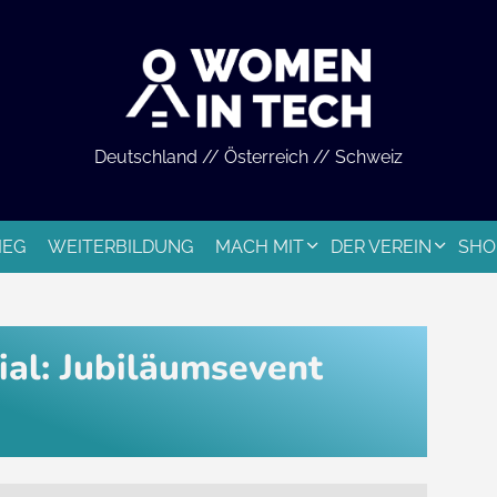
Deutschland // Österreich // Schweiz
IEG
WEITERBILDUNG
MACH MIT
DER VEREIN
SHO
al: Jubiläumsevent