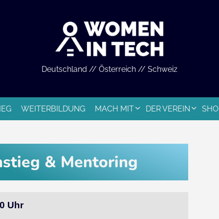
Deutschland // Österreich // Schweiz
IEG
WEITERBILDUNG
MACH MIT
DER VEREIN
SHO
stieg & Mentoring
00 Uhr