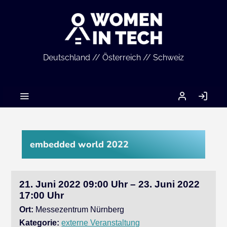
Deutschland // Österreich // Schweiz
MEIN
AN
ACCOUNT
embedded world 2022
21. Juni 2022 09:00 Uhr – 23. Juni 2022
17:00 Uhr
Ort:
Messezentrum Nürnberg
Kategorie:
externe Veranstaltung