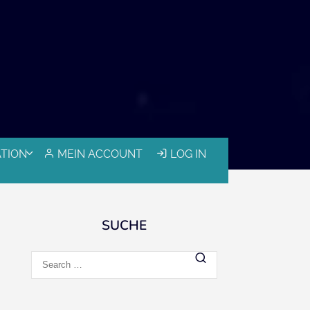
ATION
MEIN ACCOUNT
LOG IN
SUCHE
Search
for: