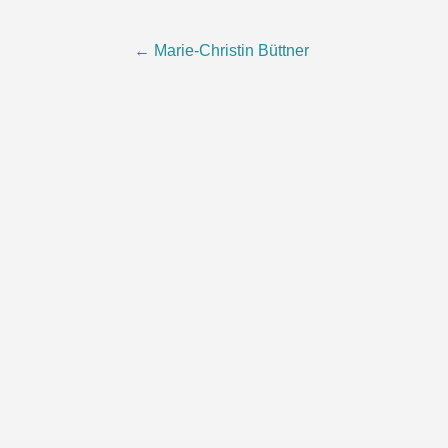
Post
←
Marie-Christin Büttner
navigation