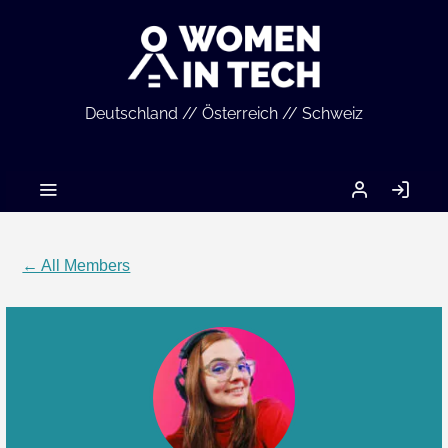
Deutschland // Österreich // Schweiz
MEIN
LO
ACCOUNT
IN
← All Members