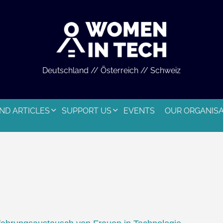
Deutschland // Österreich // Schweiz
ND ARTICLES
SUPPORT US
EVENTS
OUR ORGANIS