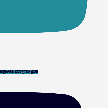
1c1yGA_lDyeQrpOqMo