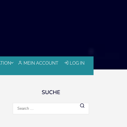
ATION
MEIN ACCOUNT
LOG IN
SUCHE
Search
for: