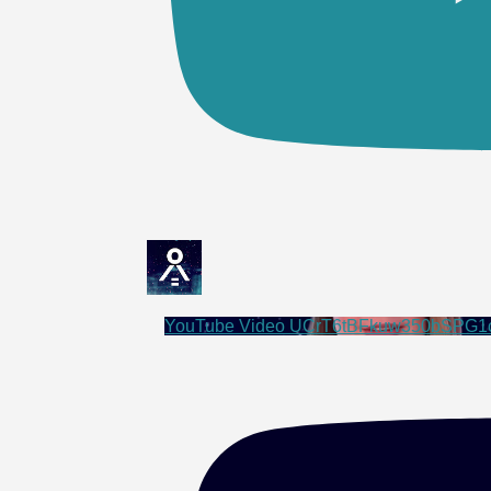
YouTube Video UCrT6tBFkuw350bSPG