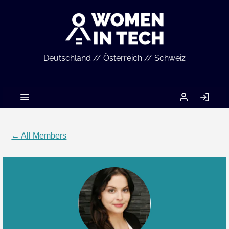
Deutschland // Österreich // Schweiz
MEIN
LO
ACCOUNT
IN
← All Members