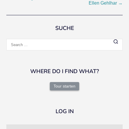
Post
Ellen Gehlhar
→
navigation
SUCHE
Search
for:
WHERE DO I FIND WHAT?
Tour starten
LOG IN