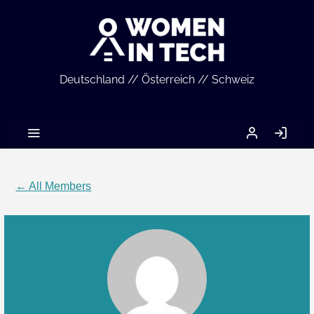
Deutschland // Österreich // Schweiz
MEIN
LO
ACCOUNT
IN
← All Members