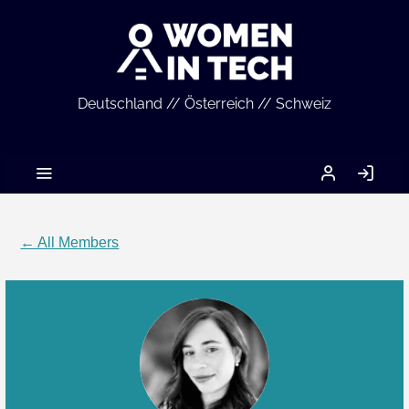
Deutschland // Österreich // Schweiz
MEIN
LO
ACCOUNT
IN
← All Members