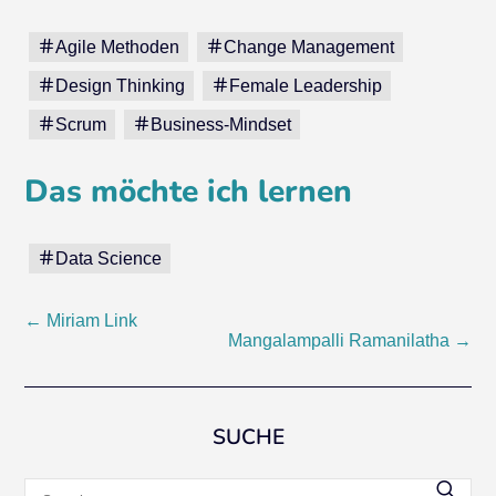
Agile Methoden
Change Management
Design Thinking
Female Leadership
Scrum
Business-Mindset
Das möchte ich lernen
Data Science
Post
←
Miriam Link
Mangalampalli Ramanilatha
→
navigation
SUCHE
Search