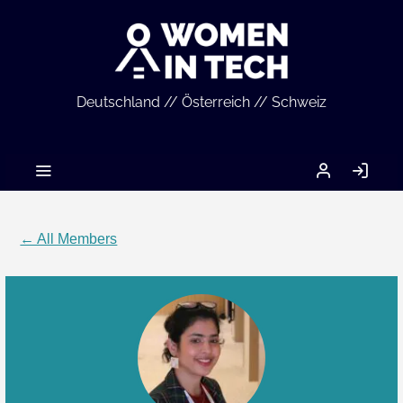
Deutschland // Österreich // Schweiz
MEIN
LO
ACCOUNT
IN
← All Members